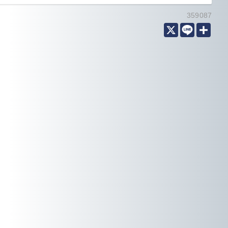
359087
X
Line
分
享