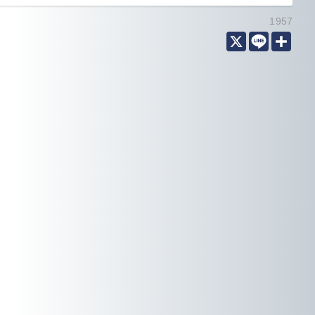
1957
X
Line
分
享