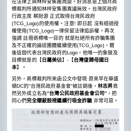
在法律上與林梓安集團周旋。好消息是上個月商
標裁判所通知林梓安集團異議無效。台灣民政府
行政主席 蔡財源 正式取得台灣民政府
(TCG_Logo)的使用權。注意! 即日起 沒有經過授
權使用(TCG_Logo)一律保留法律追訴權。再次
強調 註冊商標唯一目的 就是杜絕所有詐騙集團
及不正確的論述團體繼續使用(TCG_Logo)，爾
後這個代表台灣民政府的Logo，他唯一的象徵及
目標就是的【
日屬美佔
】-【
台灣復歸母國日
本
】。
另外，商標裁判所來函公文中發現 原來早在華盛
頓DC的"台灣民政府基金會"被註銷後，
林志昇
竟
然另外成立名為
"台灣公民政府基金會公司"
，把
同心們
完全矇蔽鼓裡繼續行吸金詐騙
非常可惡。