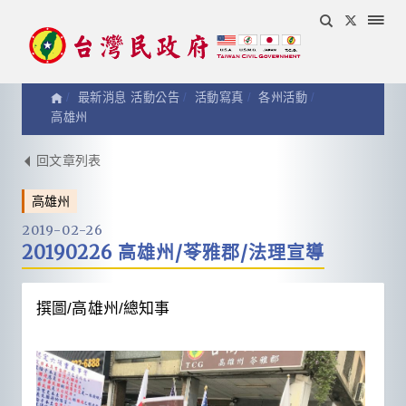
最新消息 活動公告
活動寫真
各州活動
高雄州
活
回文章列表
高雄州
動
2019-02-26
20190226 高雄州/苓雅郡/法理宣導
寫
真
撰圖/高雄州/總知事