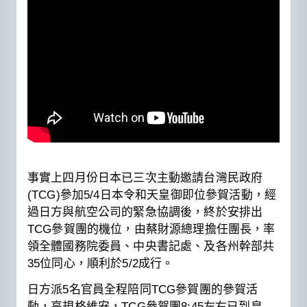
事實上四月份日本已三次主動邀請台灣民政府
(TCG)參加5/4日本令和天皇御即位參賀活動，經
過日方與航空公司的緊急協調後，終於安排出
TCG參賀團的機位，由蔡財源總理擔任團長，率
領全體國務院委員、中央書記處、及各州幹部共
35位同心，順利於5/2成行。
日方派5名官員全程陪同TCG參賀團的參賀活
動，高規格維安，TCG參賀團8:45左右已到皇