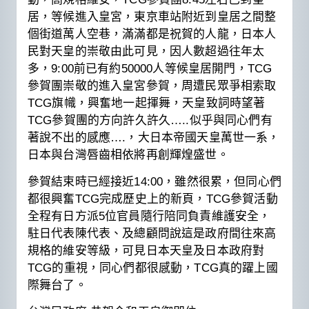
居，等候進入皇宮，東京車站附近到皇居之間整
個街道萬人空巷，滿滿都是祝賀的人龍，日本人
民對天皇的崇敬由此可見，因人數超過往年太
多，9:00前已有約50000人等候皇居開門，TCG
參賀團崇敬的進入皇宮參賀，周遭民眾爭相索取
TCG旗幟，興奮地一起揮舞，天皇致詞時望著
TCG參賀團的方向許久許久…..似乎與同心們有
著說不出的感應….，大日本帝國天皇萬世一系，
日本與台灣唇齒相依將再創輝煌盛世。
參賀結束時已經接近14:00，雖然很累，但同心們
都很興奮TCG完成歷史上的新頁，TCG參賀活動
全程有日方派5位官員隨行陪同負責維護安全，
駐日代表陳代表、及總顧問說這是政府間往來高
規格的維安等級，可見日本天皇及日本政府對
TCG的重視，同心們都很感動，TCG真的躍上國
際舞台了。