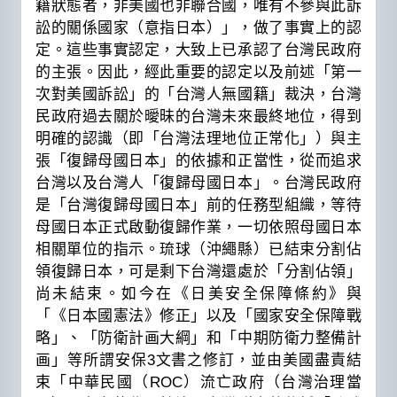
籍狀態者，非美國也非聯合國，唯有不參與此訴
訟的關係國家（意指日本）」，做了事實上的認
定。這些事實認定，大致上已承認了台灣民政府
的主張。因此，經此重要的認定以及前述「第一
次對美國訴訟」的「台灣人無國籍」裁決，台灣
民政府過去關於曖昧的台灣未來最終地位，得到
明確的認識（即「台灣法理地位正常化」）與主
張「復歸母國日本」的依據和正當性，從而追求
台灣以及台灣人「復歸母國日本」。台灣民政府
是「台灣復歸母國日本」前的任務型組織，等待
母國日本正式啟動復歸作業，一切依照母國日本
相關單位的指示。琉球（沖繩縣）已結束分割佔
領復歸日本，可是剩下台灣還處於「分割佔領」
尚未結束。如今在《日美安全保障條約》與
「《日本國憲法》修正」以及「國家安全保障戰
略」、「防衛計画大綱」和「中期防衛力整備計
画」等所謂安保3文書之修訂，並由美國盡責結
束「中華民國（ROC）流亡政府（台灣治理當