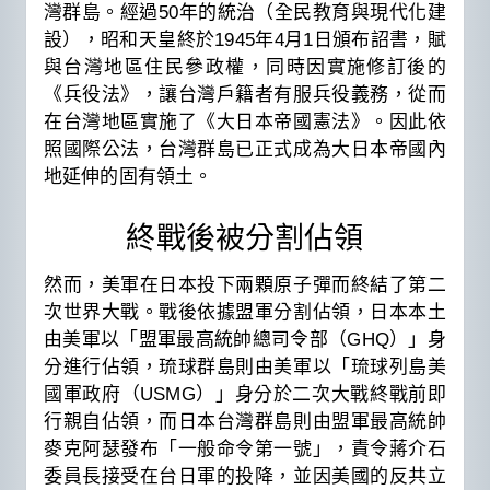
灣群島。經過50年的統治（全民教育與現代化建
設），昭和天皇終於1945年4月1日頒布詔書，賦
與台灣地區住民參政權，同時因實施修訂後的
《兵役法》，讓台灣戶籍者有服兵役義務，從而
在台灣地區實施了《大日本帝國憲法》。因此依
照國際公法，台灣群島已正式成為大日本帝國內
地延伸的固有領土。
終戰後被分割佔領
然而，美軍在日本投下兩顆原子彈而終結了第二
次世界大戰。戰後依據盟軍分割佔領，日本本土
由美軍以「盟軍最高統帥總司令部（GHQ）」身
分進行佔領，琉球群島則由美軍以「琉球列島美
國軍政府（USMG）」身分於二次大戰終戰前即
行親自佔領，而日本台灣群島則由盟軍最高統帥
麥克阿瑟發布「一般命令第一號」，責令蔣介石
委員長接受在台日軍的投降，並因美國的反共立