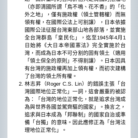
（亦即清國所謂「鳥不鳴、花不香」的「化
外之地」，僅有施政權（領土管轄權）而無
領有權，在國際公法上可割讓），日本依據
國際公法征服台灣東部山地各部落，並實施
全台灣群島「皇民化」，迄至1945年4月1
日始將《大日本帝國憲法》完全實施於台
灣，而成為日本不可分割的固有領土（適用
「領土保全的原則」不得割讓）。日本因具
有台灣的施政權再加上領有權，而初次建構
了台灣的領土所有權。
林志昇（Roger C.S. Lin）的錯誤主張「台
灣國際地位正常化」一詞，這會嚴重的被認
為：「台灣的地位正常化，就是追求台灣成
為與世界各國並駕齊驅的國家」。換言之，
追求與日本成為「邦聯制」的國家自治或準
備「台獨」的意味。因此應修正為「台灣法
理地位正常化」。